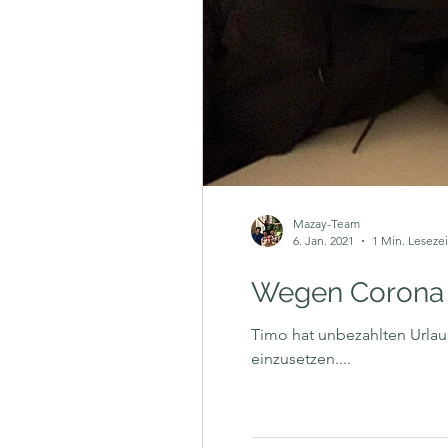
Mazay-Team
6. Jan. 2021
1 Min. Lesezei
Wegen Corona k
Timo hat unbezahlten Urlau
einzusetzen....