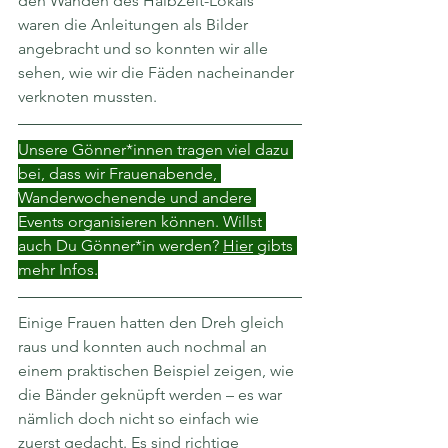
den Wänden des HalbZeit-Lokals 
waren die Anleitungen als Bilder 
angebracht und so konnten wir alle 
sehen, wie wir die Fäden nacheinander 
verknoten mussten.
Unsere Gönner*innen tragen viel dazu 
bei, dass wir Frauenabende, 
Wanderwochenende und andere 
Events organisieren können. Willst 
auch Du Gönner*in werden? 
Hier
 gibts 
mehr Infos.
Einige Frauen hatten den Dreh gleich 
raus und konnten auch nochmal an 
einem praktischen Beispiel zeigen, wie 
die Bänder geknüpft werden – es war 
nämlich doch nicht so einfach wie 
zuerst gedacht. Es sind richtige 