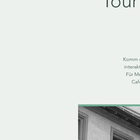
Tour
Komm mi
interak
Für Me
Caf