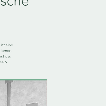
ische
ist eine
 lernen.
ist das
se 6