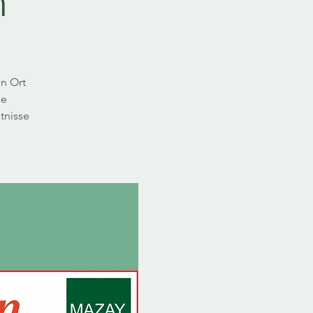
n
n Ort
ie
tnisse