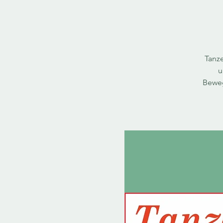
Tanz
u
Beweg