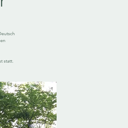
r
Deutsch
nen
 statt.