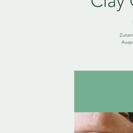
Clay 
Zusam
Auspr