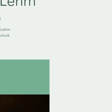
t Lehm
B
 Lehm.
echnik